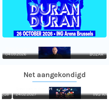
Billy Corgan
04.09.2026
BOZAR
Net aangekondigd
Sonic Live In Concert
24.02.2027
ING Arena