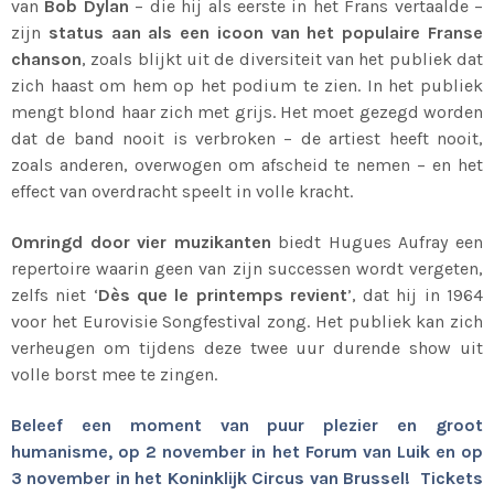
van
Bob Dylan
– die hij als eerste in het Frans vertaalde –
zijn
status aan als een icoon van het populaire Franse
chanson
, zoals blijkt uit de diversiteit van het publiek dat
zich haast om hem op het podium te zien. In het publiek
mengt blond haar zich met grijs. Het moet gezegd worden
dat de band nooit is verbroken – de artiest heeft nooit,
zoals anderen, overwogen om afscheid te nemen – en het
effect van overdracht speelt in volle kracht.
Omringd door vier muzikanten
biedt Hugues Aufray een
repertoire waarin geen van zijn successen wordt vergeten,
zelfs niet ‘
Dès que le printemps revient
’, dat hij in 1964
voor het Eurovisie Songfestival zong. Het publiek kan zich
verheugen om tijdens deze twee uur durende show uit
volle borst mee te zingen.
Beleef een moment van puur plezier en groot
humanisme, op 2 november in het Forum van Luik en op
3 november in het Koninklijk Circus van Brussel! Tickets