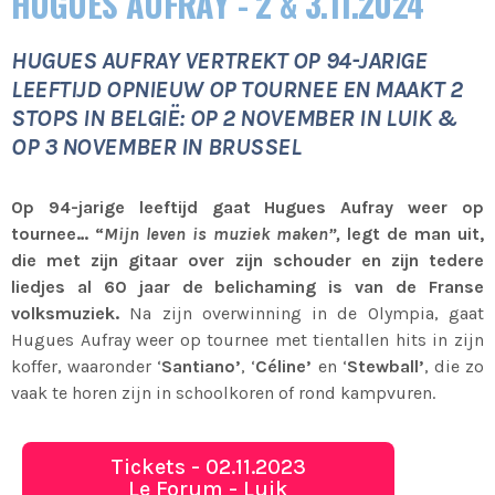
HUGUES AUFRAY - 2 & 3.11.2024
HUGUES AUFRAY VERTREKT OP 94-JARIGE
LEEFTIJD OPNIEUW OP TOURNEE EN MAAKT 2
STOPS IN BELGIË: OP 2 NOVEMBER IN LUIK &
OP 3 NOVEMBER IN BRUSSEL
Op 94-jarige leeftijd gaat Hugues Aufray weer op
tournee… “
Mijn leven is muziek maken”,
legt de man uit,
die met zijn gitaar over zijn schouder en zijn tedere
liedjes al 60 jaar de belichaming is van de Franse
volksmuziek.
Na zijn overwinning in de Olympia, gaat
Hugues Aufray weer op tournee met tientallen hits in zijn
koffer, waaronder ‘
Santiano’
, ‘
Céline’
en ‘
Stewball’
, die zo
vaak te horen zijn in schoolkoren of rond kampvuren.
Tickets - 02.11.2023
Le Forum - Luik