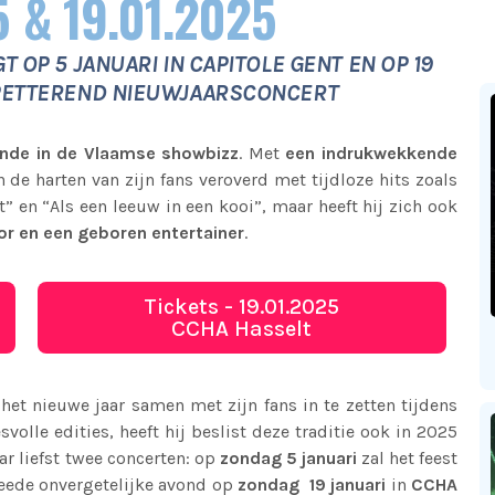
 & 19.01.2025
 OP 5 JANUARI IN CAPITOLE GENT EN OP 19
SPETTEREND NIEUWJAARSCONCERT
ende in de Vlaamse showbizz
. Met
een indrukwekkende
en de harten van zijn fans veroverd met tijdloze hits zoals
t” en “Als een leeuw in een kooi”, maar heeft hij zich ook
r en een geboren entertainer
.
Tickets - 19.01.2025
CCHA Hasselt
et nieuwe jaar samen met zijn fans in te zetten tijdens
svolle edities, heeft hij beslist deze traditie ook in 2025
ar liefst twee concerten: op
zondag
5 januari
zal het feest
eede onvergetelijke avond op
zondag
19 januari
in
CCHA