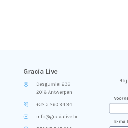
Gracia Live
Bli
Desguinlei 236
2018 Antwerpen
Voorn
+32 3 260 94 94
info@gracialive.be
E-mai