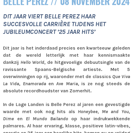
BELLE PEREZ // 08 NOVEMBER 2024
DIT JAAR VIERT BELLE PEREZ HAAR
SUCCESVOLLE CARRIÈRE TIJDENS HET
JUBILEUMCONCERT ’25 JAAR HITS’
Dit jaar is het inderdaad precies een kwarteeuw geleden
dat de wereld letterlijk met haar kennismaakte
dankzij
Hello World
, de hitgevoelige debuutsingle van de
ravissante Spaans-Belgische artieste. Met 5
overwinningen op rij, waaronder met de classics
Que Viva
La Vida
,
Enamorada
en
Ave Maria
, is ze nog steeds de
absolute recordhoudster van Zomerhit.
In de Lage Landen is Belle Perez al jaren een gevestigde
waarde met ook nog hits als
Honeybee, Me and You,
Dime
en
El Mundo Bailando
op haar indrukwekkende
palmares. Al haar ervaring, klasse, positieve latin-vibes,
energie en 25 jaar aan heerlijke hits, komen nu op vrijdag