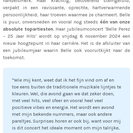
handelsmerk. Haar krachtig, betoverend stemgeluid,
verpakt in een ravissante, oprechte, hartverwarmende
persoonlijkheid, haar troeven waarmee ze charmeert. Belle
is puur, onversneden en vooral nog steeds
één van onze
absolute topartiesten
. Haar jubileumconcert ‘Belle Perez
– 25 Jaar Hits’ wordt op vrijdag 8 november 2024 een
nieuw hoogtepunt in haar carrière. Het is de afsluiter van
een jubileumjaar waarin Belle ook vooruitkijkt naar de
toekomst.
“Wie mij kent, weet dat ik het fijn vind om af en
toe eens buiten de traditionele muzikale lijntjes te
kleuren. Wel, die avond gaan we dat zeker doen,
met veel hits, veel sfeer en vooral heel veel
positieve vibes en energie. Het wordt een avond
met mijn bekende nummers, maar ook andere
pareltjes. Surprises horen er ook bij, want voor mij
is dit concert het ideale moment om mijn talrijke,