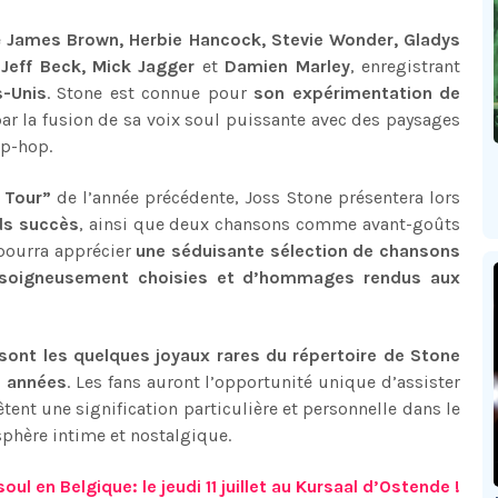
e
James Brown, Herbie Hancock, Stevie Wonder, Gladys
 Jeff Beck, Mick Jagger
et
Damien Marley
, enregistrant
s-Unis
. Stone est connue pour
son expérimentation de
ar la fusion de sa voix soul puissante avec des paysages
ip-hop.
 Tour”
de l’année précédente, Joss Stone présentera lors
ds succès
, ainsi que deux chansons comme avant-goûts
 pourra apprécier
une séduisante sélection de chansons
s soigneusement choisies et d’hommages
rendus
aux
 sont
les quelques joyaux rares du répertoire de Stone
s années
. Les fans auront l’opportunité unique d’assister
ent une signification particulière et personnelle dans le
phère intime et nostalgique.
l en Belgique: le jeudi 11 juillet au Kursaal d’Ostende !