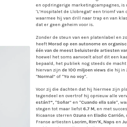
en opdringerige marketingcampagnes, is de
‘L’Hospitalet de Llobregat’ een triomf van
waarmee hij van drill naar trap en van kla
dat er geen geheim voor is.
Zonder de steun van een platenlabel en zo
heeft
Morad op een autonome en organische 
één van de meest beluisterde artiesten van
hoewel het soms aanvoelt alsof dit een ka
bepaald, het publiek nog steeds de macht 
hiervan zijn
de 100 miljoen views
die hij i
“
Normal
” of “
Yo no voy
“.
Voor zij die dachten dat hij hiermee zijn p
tegendeel en overtrof hij opnieuw alle ve
están?”,
“
Soñar
” en “
Cuando ella sale
“, wa
stegen tot maar liefst
6.7 M
, en met succe
Ricaanse sterren
Ozuna
en
Eladio Carrión
,
Franse artiesten
Lacrim, Rim’K, Naps
en
Ju