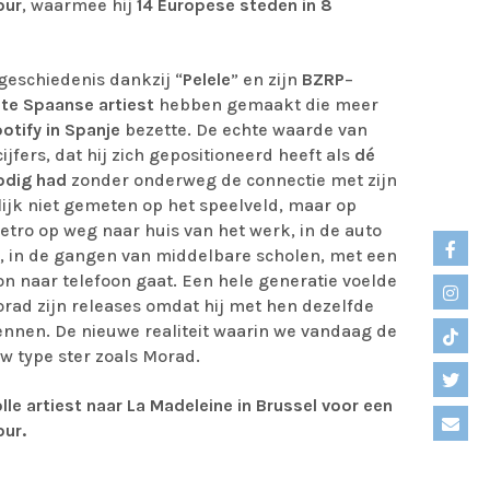
our
, waarmee hij
14 Europese steden
in 8
geschiedenis dankzij “
Pelele
” en zijn
BZRP
–
te Spaanse artiest
hebben gemaakt die meer
otify in Spanje
bezette. De echte waarde van
fers, dat hij zich gepositioneerd heeft als
dé
odig had
zonder onderweg de connectie met zijn
lijk niet gemeten op het speelveld, maar op
metro op weg naar huis van het werk, in de auto
, in de gangen van middelbare scholen, met een
on naar telefoon gaat. Een hele generatie voelde
orad zijn releases omdat hij met hen dezelfde
kennen. De nieuwe realiteit waarin we vandaag de
 type ster zoals Morad.
e artiest naar La Madeleine in Brussel voor een
our.