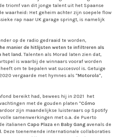
 triomf van dit jonge talent uit het Spaanse
 de waarheid: Het geheim achter zijn soepele flow
ssieke rap naar UK garage springt, is namelijk
nder op de radio gedraaid te worden,
manier de hitlijsten weten te infiltreren als
 het land
. Talenten als Morad laten zien dat,
artspel is waarbij de winnaars vooraf worden
heeft om te bepalen wat succesvol is. Getuige
n 2020 vergaarde met hymnes als “
Motorola
“,
lafond bereikt had, bewees hij in 2021 het
rwachtingen met de gouden platen “
Cómo
ardoor zijn maandelijkse luisteraars op Spotify
svolle samenwerkingen met o.a. de Puerto
 de italianen
Capo Plaza
en
Baby
Gang
avenals de
l
. Deze toenemende internationale collaboraties