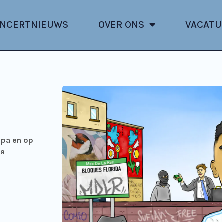
NCERTNIEUWS
OVER ONS
VACATU
opa en op
La