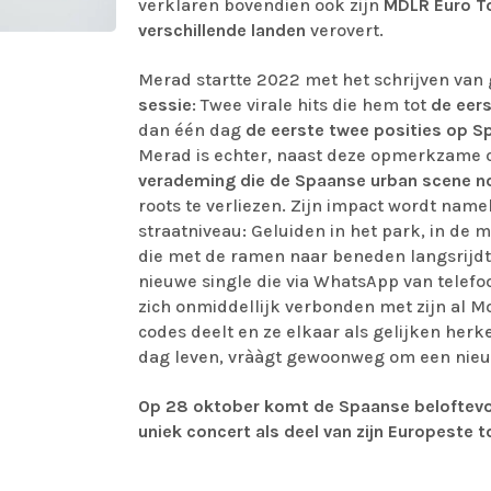
verklaren bovendien ook zijn
MDLR Euro
T
verschillende
landen
verovert.
Merad startte 2022 met het schrijven van 
sessie
: Twee virale hits die hem tot
de eers
dan één dag
de eerste twee posities op Sp
Merad is echter, naast deze opmerkzame cij
verademing die de Spaanse urban scene n
roots te verliezen. Zijn impact wordt name
straatniveau: Geluiden in het park, in de 
die met de ramen naar beneden langsrijdt
nieuwe single die via WhatsApp van telefo
zich onmiddellijk verbonden met zijn al M
codes deelt en ze elkaar als gelijken her
dag leven, vrààgt gewoonweg om een nieuw
Op 28 oktober komt de Spaanse beloftevoll
uniek concert als deel van zijn Europeste t