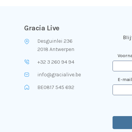
Gracia Live
Bli
Desguinlei 236
2018 Antwerpen
Voorn
+32 3 260 94 94
info@gracialive.be
E-mai
BE0817 545 692