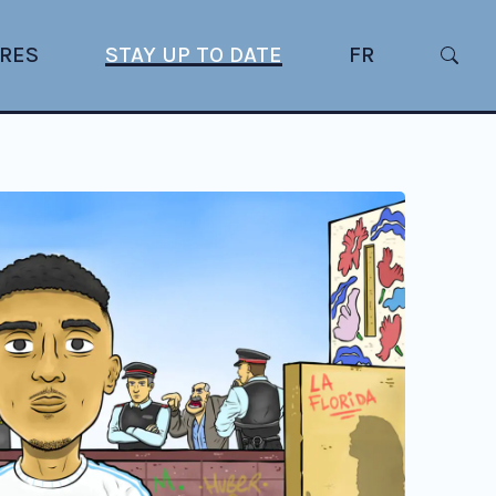
RES
STAY UP TO DATE
FR