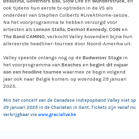
Beautiful
,
Governors Ball
,
Slow Life
en
Wunderstruck
, en
ook tijdens hun eerste tv-optreden in de VS als
onderdeel van Stephen Colberts #LiveAtHome-sessie.
Na het voorprogramma te hebben verzorgd voor
artiesten als
Lennon Stella
,
Dermot Kennedy
,
COIN
en
The Band CAMINO
, verkocht Valley bovendien bijna hun
allereerste headliner-tournee door Noord-Amerika uit.
Valley speelde onlangs nog op de
Budweiser Stage
in
het voorprogramma van
Beaches
en
begint dit najaar
aan een headline tournee
waarmee ze begin volgend
jaar ook naar België komen: op woensdag 29 januari
2025.
Mis het concert van de Canadese indiepopband Valley niet op
29 januari 2025 in de Charlatan in Gent. Tickets zijn vanaf nu
verkrijgbaar via
www.gracialive.be