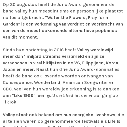
Op 30 augustus heeft de Juno Award genomineerde
band Valley hun meest intieme en persoonlijke plaat tot
nu toe uitgebracht. “
Water the Flowers, Pray for a
Garden
” is
een verkenning van verdriet en veerkracht van
een van de meest opkomende alternatieve popbands
van dit moment
.
Sinds hun oprichting in 2016 heeft
Valley wereldwijd
meer dan 1 miljard streams verzameld en zijn ze
verschenen in viral hitlijsten in de VS, Filippijnen, Korea,
Japan en meer
. Naast hun drie Juno Award-nominaties
heeft de band ook lovende woorden ontvangen van
Consequence, Wonderland, American Songwriter en
CBC. Veel van hun wereldwijde erkenning is te danken
aan “
Like 1999
”, een
gold certified
hit die viraal ging op
TikTok.
Valley staat ook bekend om hun energieke liveshows
, die
al te zien waren op gerenommeerde festivals als
Life Is