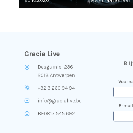
25.10.2026
Vorst Nationaal
Gracia Live
Bli
Desguinlei 236
2018 Antwerpen
Voorn
+32 3 260 94 94
info@gracialive.be
E-mai
BE0817 545 692