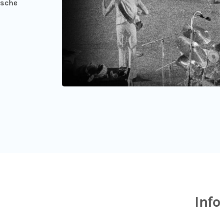
ische
Inf