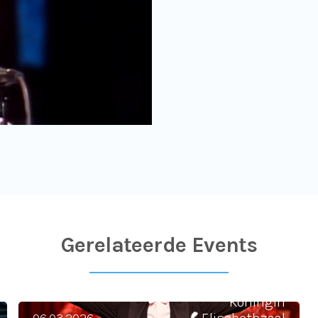
Gerelateerde Events
Helmut Lotti Goes
Classic
Koningin