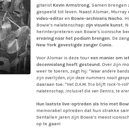
gitarist
Kevin Armstrong
, Samen brengen zi
gespeeld tot leven. Naast Alomar, Murray
video-editor
en
Bowie-archivaris
Nacho
. H
Bowie’s nalatenschap:
zijn visuele kunst
. 
herinterpreteren van Bowie’s iconische be
ervaring naar het podium brengen
. De zan
New York gevestigde zanger Cunio
.
Voor Alomar is deze tour
een manier om ie
decennialang heeft gesteund
. Over zijn mo
weer te toeren, zegt hij: “
Waar andere bands
zijn overlijden, zijn deze nummers nooit gespee
daaraan toe: “
Het D.A.M. Trio blijft rock-‘n-r
nalatenschap, inclusief die van Dennis, te eren
Hun laatste live-optreden als trio met Bow
memorabel optreden dat hun strakke samen
tientallen jaren zijn Bowie’s meest iconi
op te gaan!