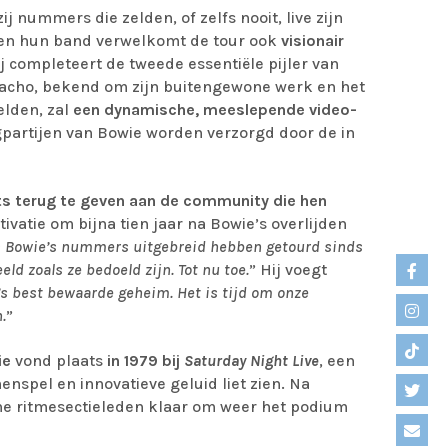
j nummers die zelden, of zelfs nooit, live zijn
 en hun band verwelkomt de tour ook
visionair
ij completeert de tweede essentiële pijler van
Nacho, bekend om zijn buitengewone werk en het
elden, zal
een dynamische, meeslepende video-
gpartijen van Bowie worden verzorgd door de in
ts terug te geven aan de community die hen
tivatie om bijna tien jaar na Bowie’s overlijden
 Bowie’s nummers uitgebreid hebben getourd sinds
ld zoals ze bedoeld zijn. Tot nu toe.
” Hij voegt
oll’s best bewaarde geheim. Het is tijd om onze
.
”
ie
vond plaats
in 1979 bij
Saturday Night Live
, een
spel en innovatieve geluid liet zien. Na
sche ritmesectieleden klaar om weer het podium