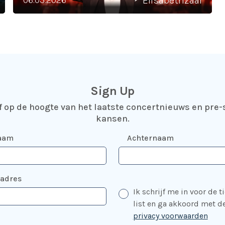
06.03.2026
Elisabethzaal
Sign Up
jf op de hoogte van het laatste concertnieuws en pre-
kansen.
aam
Achternaam
ladres
Ik schrijf me in voor de t
list en ga akkoord met d
privacy voorwaarden