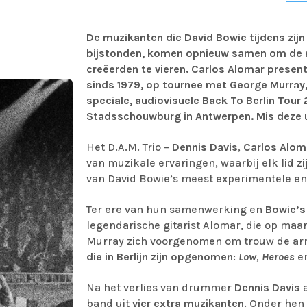
De muzikanten die David Bowie tijdens zijn 
bijstonden, komen opnieuw samen om de n
creëerden te vieren. Carlos Alomar presente
sinds 1979, op tournee met George Murray, 
speciale, audiovisuele Back To Berlin Tour
Stadsschouwburg in Antwerpen. Mis deze u
Het D.A.M. Trio –
Dennis Davis
,
Carlos Alo
van muzikale ervaringen, waarbij elk lid z
van David Bowie’s meest experimentele en
Ter ere van hun samenwerking en
Bowie’s
legendarische gitarist Alomar, die op maar
Murray zich voorgenomen om trouw de ar
die in Berlijn zijn opgenomen
:
Low
,
Heroes
e
Na het verlies van drummer
Dennis Davis
a
band uit
vier extra muzikanten
. Onder hen