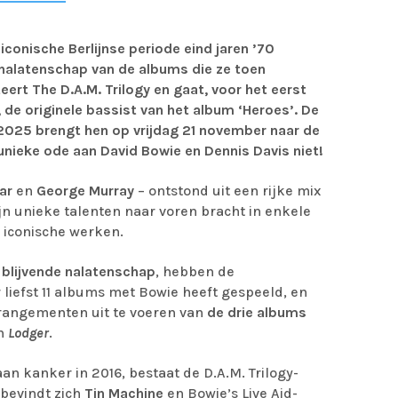
iconische Berlijnse periode eind jaren ’70
alatenschap van de albums die ze toen
ert The D.A.M. Trilogy en gaat, voor het eerst
de originele bassist van het album ‘Heroes’. De
 2025 brengt hen op vrijdag 21 november naar de
nieke ode aan David Bowie en Dennis Davis niet!
mar
en
George Murray
– ontstond uit een rijke mix
ijn unieke talenten naar voren bracht in enkele
 iconische werken.
 blijvende nalatenschap
, hebben de
 liefst 11 albums met Bowie heeft gespeeld, en
rangementen uit te voeren van
de drie albums
n
Lodger
.
an kanker in 2016, bestaat de D.A.M. Trilogy-
 bevindt zich
Tin Machine
en Bowie’s Live Aid-