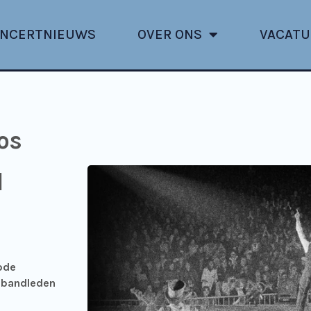
NCERTNIEUWS
OVER ONS
VACATU
los
d
iode
e bandleden