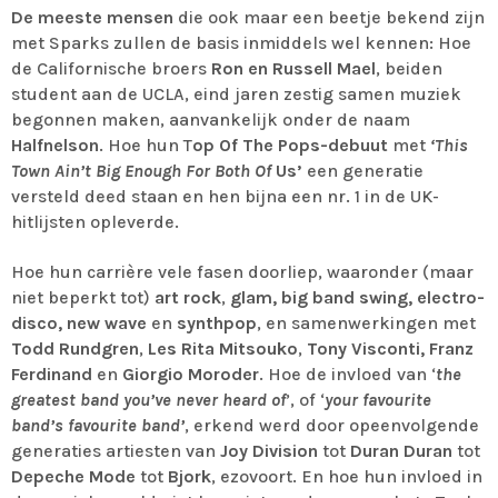
De meeste mensen
die ook maar een beetje bekend zijn
met Sparks zullen de basis inmiddels wel kennen: Hoe
de Californische broers
Ron en Russell Mael
, beiden
student aan de UCLA, eind jaren zestig samen muziek
begonnen maken, aanvankelijk onder de naam
Halfnelson
. Hoe hun T
op Of The Pops-debuut
met
‘This
Town Ain’t Big Enough For Both Of
Us’
een generatie
versteld deed staan en hen bijna een nr. 1 in de UK-
hitlijsten opleverde.
Hoe hun carrière vele fasen doorliep, waaronder (maar
niet beperkt tot)
art rock
,
glam, big band swing, electro-
disco, new wave
en
synthpop
, en samenwerkingen met
Todd Rundgren
,
Les Rita Mitsouko
,
Tony Visconti, Franz
Ferdinand
en
Giorgio Moroder
. Hoe de invloed van ‘
the
greatest band you’ve never heard of
’, of ‘
your favourite
band’s favourite band’
, erkend werd door opeenvolgende
generaties artiesten van
Joy Division
tot
Duran Duran
tot
Depeche Mode
tot
Bjork
, ezovoort. En hoe hun invloed in