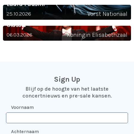
Laura Pausini
25.10.2026
Vorst Nationaal
Helmut Lotti Goes
Classic
06.03.2026
Koningin Elisabethzaal
Sign Up
Blijf op de hoogte van het laatste
concertnieuws en pre-sale kansen.
Voornaam
Achternaam