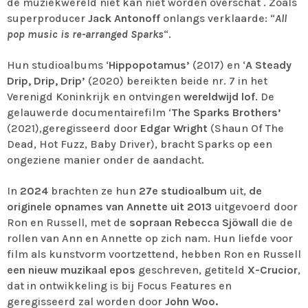
de muziekwereld niet kan niet worden overschat . Zoals
superproducer
Jack Antonoff
onlangs verklaarde: “
All
pop music is re-arranged Sparks
“.
Hun studioalbums ‘
Hippopotamus’
(2017) en ‘
A Steady
Drip, Drip, Drip’
(2020) bereikten beide nr. 7 in het
Verenigd Koninkrijk en ontvingen
wereldwijd lof
. De
gelauwerde documentairefilm ‘
The Sparks Brothers’
(2021),geregisseerd door
Edgar Wright
(Shaun Of The
Dead, Hot Fuzz, Baby Driver), bracht Sparks op een
ongeziene manier onder de aandacht.
In
2024
brachten ze hun
27e studioalbum
uit,
de
originele opnames van Annette uit 2013
uitgevoerd door
Ron en Russell, met de
sopraan Rebecca Sjöwall
die de
rollen van Ann en Annette op zich nam. Hun liefde voor
film als kunstvorm voortzettend, hebben Ron en Russell
een nieuw muzikaal epos
geschreven, getiteld
X-Crucior
,
dat in ontwikkeling is bij Focus Features en
geregisseerd zal worden door
John Woo.