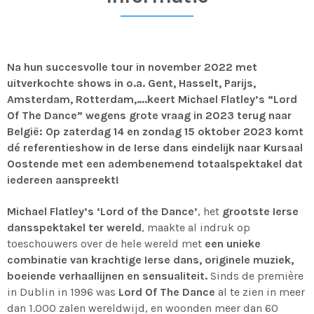
Na hun succesvolle tour in november 2022 met
uitverkochte shows in o.a. Gent, Hasselt, Parijs,
Amsterdam, Rotterdam,….keert Michael Flatley’s “Lord
Of The Dance” wegens grote vraag in 2023 terug naar
België: Op zaterdag 14 en zondag 15 oktober 2023 komt
dé referentieshow in de Ierse dans eindelijk naar Kursaal
Oostende met een adembenemend totaalspektakel dat
iedereen aanspreekt!
Michael Flatley’s ‘Lord of the Dance’
, het
grootste Ierse
dansspektakel ter wereld
, maakte al indruk op
toeschouwers over de hele wereld met
een unieke
combinatie van krachtige Ierse dans, originele muziek,
boeiende verhaallijnen en sensualiteit.
Sinds de première
in Dublin in 1996 was
Lord Of The Dance
al te zien in meer
dan 1.000 zalen wereldwijd, en woonden meer dan 60