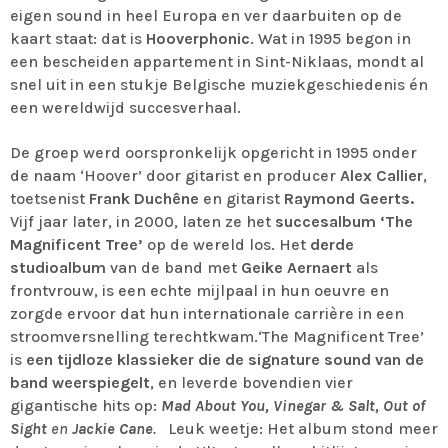
eigen sound in heel Europa en ver daarbuiten op de
kaart staat: dat is
Hooverphonic
. Wat in 1995 begon in
een bescheiden appartement in Sint-Niklaas, mondt al
snel uit in een stukje Belgische muziekgeschiedenis én
een wereldwijd succesverhaal.
De groep werd oorspronkelijk opgericht in 1995 onder
de naam ‘Hoover’ door gitarist en producer
Alex Callier
,
toetsenist
Frank Duchêne
en gitarist
Raymond Geerts.
Vijf jaar later, in 2000, laten ze het
succesalbum ‘The
Magnificent Tree’
op de wereld los. Het
derde
studioalbum
van de band met
Geike Aernaert
als
frontvrouw, is een echte mijlpaal in hun oeuvre en
zorgde ervoor dat hun internationale carrière in een
stroomversnelling terechtkwam.‘The Magnificent Tree’
is
een tijdloze klassieker die de signature sound van de
band weerspiegelt
, en leverde bovendien vier
gigantische hits op:
Mad About You, Vinegar & Salt, Out of
Sight
en
Jackie Cane
.
Leuk weetje: Het album stond meer