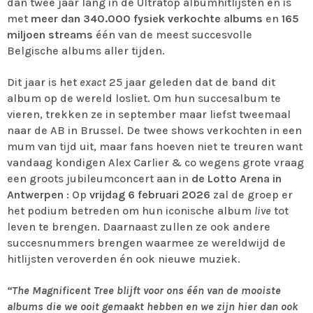
dan twee jaar lang in de Ultratop albumhitlijsten en is
met
meer dan 340.000 fysiek verkochte albums
en
165
miljoen streams
één van de meest succesvolle
Belgische albums aller tijden.
Dit jaar is het
exact
25 jaar geleden dat de band dit
album op de wereld losliet. Om hun succesalbum te
vieren, trekken ze in september maar liefst tweemaal
naar de AB in Brussel. De twee shows verkochten in een
mum van tijd uit, maar fans hoeven niet te treuren want
vandaag kondigen Alex Carlier & co wegens grote vraag
een groots jubileumconcert aan in
de Lotto Arena in
Antwerpen
: Op
vrijdag 6 februari 2026
zal de groep er
het podium betreden om hun iconische album
live
tot
leven te brengen. Daarnaast zullen ze ook andere
succesnummers brengen waarmee ze wereldwijd de
hitlijsten veroverden én ook nieuwe muziek.
“The Magnificent Tree blijft voor ons één van de mooiste
albums die we ooit gemaakt hebben en we zijn hier dan ook