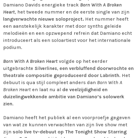
Damiano Davids energieke track
Born With A Broken
Heart
, het tweede nummer en de eerste single van zijn
langverwachte nieuwe soloproject.
Het nummer heeft
een aanstekelijk karakter met door synths geleide
melodieën en een opzwepend refrein dat Damiano echt
introduceert als een soloartiest voor het internationale
podium.
Born With A Broken Heart
volgde op het eerder
uitgebrachte
Silverlines
,
een verbluffend doorwrochte en
theatrale compositie geproduceerd door Labrinth
. Het
debuut is qua stijl compleet anders dan
Born With A
Broken Heart
en laat nu al
de veelzijdigheid en
duizelingwekkende ambitie van Damiano’s solowerk
zien
.
Damiano heeft het publiek al een voorproefje gegeven
van wat ze kunnen verwachten van zijn live show met
zijn
solo live tv-debuut op The Tonight Show Starring