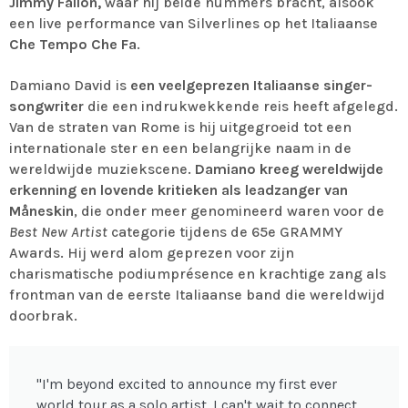
Jimmy Fallon,
waar hij beide nummers bracht, alsook
een live performance van Silverlines op het Italiaanse
Che Tempo Che Fa
.
Damiano David is
een veelgeprezen Italiaanse singer-
songwriter
die een indrukwekkende reis heeft afgelegd.
Van de straten van Rome is hij uitgegroeid tot een
internationale ster en een belangrijke naam in de
wereldwijde muziekscene.
Damiano kreeg wereldwijde
erkenning en lovende kritieken als leadzanger van
Måneskin
, die onder meer genomineerd waren voor de
Best New Artist
categorie tijdens de 65e GRAMMY
Awards. Hij werd alom geprezen voor zijn
charismatische podiumprésence en krachtige zang als
frontman van de eerste Italiaanse band die wereldwijd
doorbrak.
"I'm beyond excited to announce my first ever
world tour as a solo artist. I can't wait to connect