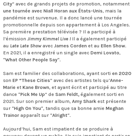
City
” avec de grands projets de promotion, notamment
une tournée avec Niall Horan aux États-Unis
, mais la
pandémie est survenue. Il a donc lancé une tournée
promotionnelle depuis son appartement à Los Angeles.
Sa première prestation télévisée ? Il a participé à
l’émission
Jimmy Kimmel Live !
Il a également participé
au
Late Late Show
avec
James Corden
et au
Ellen Show
.
En 2021, il a enregistré un single avec
Demi Lovato
,
“
What Other People Say
“.
Sam est familier des collaborations, ayant sorti
en 2020
son
EP “These Cities
” avec des artistes tels qu’
Anne-
Marie
et
Kane Brown
, et ayant écrit et participé au titre
dance “
Pick Me Up
” de
Sam Feldt,
également sorti en
2021. Sur son premier album,
Amy Shark
est présente
sur “
High On You
“, tandis que sa bonne amie
Meghan
Trainor
apparaît sur “
Alright
“.
Aujourd’hui, Sam est impatient de se produire à
nouveau devant un public.
“Je suis impatient de partir en