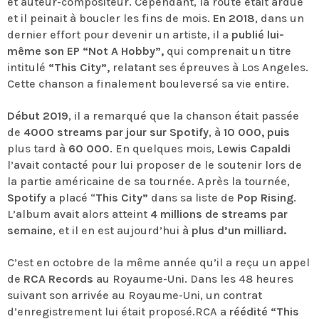
et auteur-compositeur. Cependant, la route était ardue
et il peinait à boucler les fins de mois.
En 2018
, dans un
dernier effort pour devenir un artiste, il a
publié lui-
même son EP “Not A Hobby”,
qui comprenait un titre
intitulé
“This City”,
relatant ses épreuves à Los Angeles.
Cette chanson a finalement bouleversé sa vie entire.
Début 2019
, il a remarqué que la chanson était passée
de
4000 streams par jour sur Spotify
, à
10 000, puis
plus tard
à 60 000
. En quelques mois,
Lewis Capaldi
l’avait contacté pour lui proposer de le soutenir lors de
la partie américaine de sa tournée. Après la tournée,
Spotify
a placé “
This City”
dans sa liste de
Pop Rising
.
L’album avait alors atteint
4 millions de streams par
semaine
, et il en est aujourd’hui
à plus d’un milliard.
C’est en octobre de la même année qu’il a reçu un appel
de
RCA Records
au Royaume-Uni. Dans les 48 heures
suivant son arrivée au Royaume-Uni, un contrat
d’enregistrement lui était proposé.RCA a
réédité “This