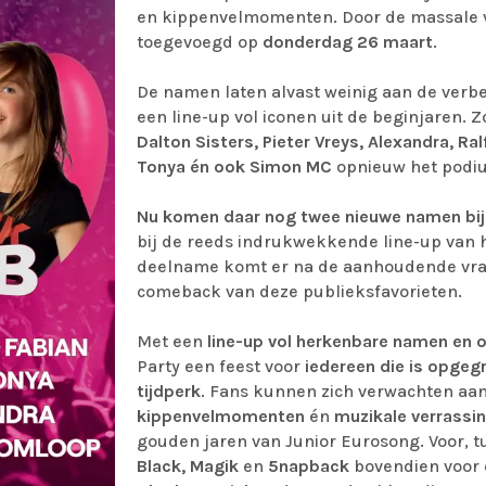
en kippenvelmomenten. Door de massale 
toegevoegd op
donderdag 26 maart
.
De namen laten alvast weinig aan de verb
een line-up vol iconen uit de beginjaren. Z
Dalton Sisters, Pieter Vreys, Alexandra, R
Tonya én ook Simon MC
opnieuw het podi
Nu komen daar nog twee nieuwe namen bij
bij de reeds indrukwekkende line-up van h
deelname komt er na de aanhoudende vraa
comeback van deze publieksfavorieten.
Met een
line-up vol herkenbare namen
en o
Party een feest voor
iedereen die is opgeg
tijdperk
. Fans kunnen zich verwachten aa
kippenvelmomenten
én
muzikale verrassi
gouden jaren van Junior Eurosong. Voor, 
Black, Magik
en
5napback
bovendien voor d