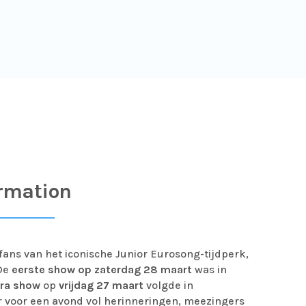
rmation
fans van het iconische Junior Eurosong-tijdperk,
De
eerste show op zaterdag 28 maart
was in
tra show
op
vrijdag 27 maart
volgde in
r voor een avond vol herinneringen, meezingers