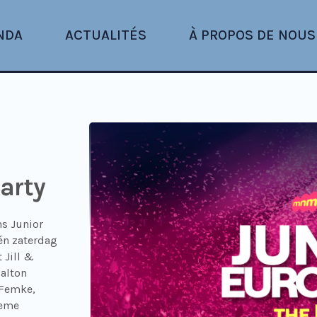
NDA
ACTUALITÉS
À PROPOS DE NOUS
arty
ns Junior
én zaterdag
 Jill &
Dalton
 Femke,
ieme