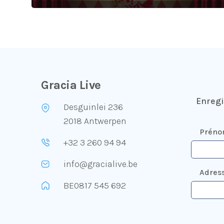
Gracia Live
Enregi
Desguinlei 236
2018 Antwerpen
Prén
+32 3 260 94 94
info@gracialive.be
Adress
BE0817 545 692