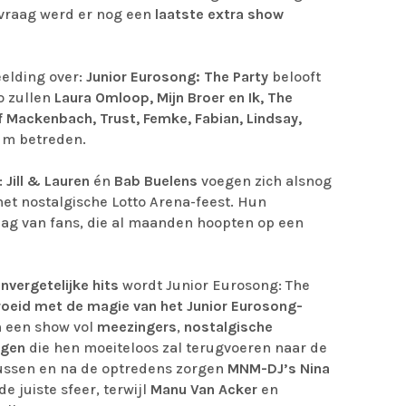
vraag werd er nog een
laatste extra show
eelding over:
Junior Eurosong: The Party
belooft
o zullen
Laura Omloop, Mijn Broer en Ik, The
alf Mackenbach, Trust, Femke,
Fabian, Lindsay,
um betreden.
:
Jill & Lauren
én
Bab Buelens
voegen zich alsnog
et nostalgische Lotto Arena-feest. Hun
g van fans, die al maanden hoopten op een
nvergetelijke hits
wordt Junior Eurosong: The
roeid met de magie van het Junior Eurosong-
n een show vol
meezingers
,
nostalgische
ngen
die hen moeiteloos zal terugvoeren naar de
tussen en na de optredens zorgen
MNM-DJ’s Nina
e juiste sfeer, terwijl
Manu Van Acker
en