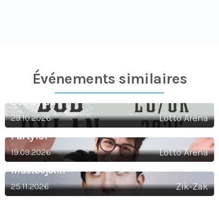
Événements similaires​
Bob Dylan
29.10.2026
Lotto Arena
Party101
19.09.2026
Lotto Arena
mustbejohn
25.11.2026
Zik-Zak