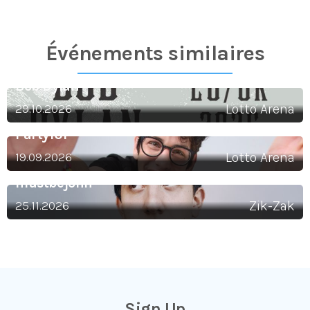
Événements similaires​
Bob Dylan
29.10.2026
Lotto Arena
Party101
19.09.2026
Lotto Arena
mustbejohn
25.11.2026
Zik-Zak
Sign Up